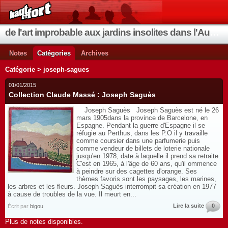
de l'art improbable aux jardins insolites dans l'Aude et les environs
Notes
Catégories
Archives
Catégorie > joseph-sagues
01/01/2015
Collection Claude Massé : Joseph Saguès
Joseph Saguès Joseph Saguès est né le 26
mars 1905dans la province de Barcelone, en
Espagne. Pendant la guerre d'Espagne il se
réfugie au Perthus, dans les P.O il y travaille
comme coursier dans une parfumerie puis
comme vendeur de billets de loterie nationale
jusqu'en 1978, date à laquelle il prend sa retraite.
C'est en 1965, à l'âge de 60 ans, qu'il ommence
à peindre sur des cagettes d'orange. Ses
thèmes favoris sont les paysages, les marines,
les arbres et les fleurs. Joseph Saguès interrompit sa création en 1977
à cause de troubles de la vue. Il meurt en...
Lire la suite
0
Écrit par
bigou
Plus de notes disponibles.