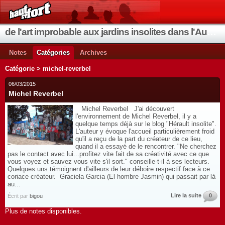
de l'art improbable aux jardins insolites dans l'Aude et les environs
Notes
Catégories
Archives
Catégorie > michel-reverbel
06/03/2015
Michel Reverbel
Michel Reverbel J'ai découvert
l'environnement de Michel Reverbel, il y a
quelque temps déjà sur le blog "Hérault insolite".
L'auteur y évoque l'accueil particulièrement froid
qu'il a reçu de la part du créateur de ce lieu,
quand il a essayé de le rencontrer. "Ne cherchez
pas le contact avec lui...profitez vite fait de sa créativité avec ce que
vous voyez et sauvez vous vite s'il sort." conseille-t-il à ses lecteurs.
Quelques uns témoignent d'ailleurs de leur déboire respectif face à ce
coriace créateur. Graciela Garcia (El hombre Jasmin) qui passait par là
au...
Lire la suite
0
Écrit par
bigou
Plus de notes disponibles.