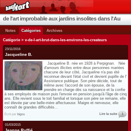
de l'art improbable aux jardins insolites dans l'Aude et les environs
Notes
Catégories
Archives
Catégorie > v-de-l-art-brut-dans-les-environs-les-createurs
23/11/2016
Jacqueline B.
Jacqueline B. née en 1928 à Perpignan. Née
d'amours illicites entre deux personnes mariées
chacune de leur côté, Jacqueline n'a pas été
reconnue devant l'état civil et devient pupille de l'
Assistance publique. Son père décide, tout de
même avec l'accord de son épouse, de la
prendre en charge dès sa naissance et la confie
à ses employés de maison puis l'envoie en pension jusqu'à l'âge de cinq
ans. Elle revient sous le toit familial et lorsque son père se remarie, elle
est élevée par une belle-mère affectueuse. Maigre et nerveuse, elle
connaît de grandes difficultés...
Lire la suite
1
Écrit par
bigou
01/03/2015
Jeanne Ruffié