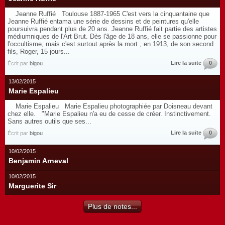
Jeanne Ruffié Toulouse 1887-1965 C'est vers la cinquantaine que
Jeanne Ruffié entama une série de dessins et de peintures qu'elle
poursuivra pendant plus de 20 ans. Jeanne Ruffié fait partie des artistes
médiumniques de l'Art Brut. Dès l'âge de 18 ans, elle se passionne pour
l'occultisme, mais c'est surtout après la mort , en 1913, de son second
fils, Roger, 15 jours...
Lire la suite
0
Écrit par
bigou
13/02/2015
Marie Espalieu
Marie Espalieu Marie Espalieu photographiée par Doisneau devant
chez elle. "Marie Espalieu n'a eu de cesse de créer. Instinctivement.
Sans autres outils que ses...
Lire la suite
0
Écrit par
bigou
10/02/2015
Benjamin Arneval
10/02/2015
Marguerite Sir
Plus de notes...