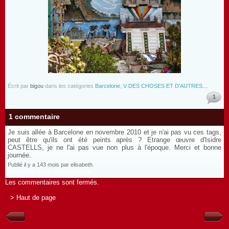
Écrit par
bigou
dans les catégories
Barcelone
,
V DES CHOSES ET D'AUTRES....
1
1 commentaire
Je suis allée à Barcelone en novembre 2010 et je n'ai pas vu ces tags,
peut être qu'ils ont été peints après ? Etrange œuvre d'Isidre
CASTELLS, je ne l'ai pas vue non plus à l'époque. Merci et bonne
journée.
Publié il y a 143 mois par elisabeth.
Répondre à ce commentaire
Les commentaires sont fermés.
> Haut de page